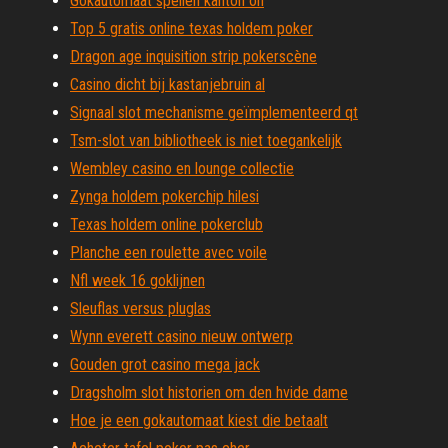
Gokautomaat spellen kanton oh
Top 5 gratis online texas holdem poker
Dragon age inquisition strip pokerscène
Casino dicht bij kastanjebruin al
Signaal slot mechanisme geïmplementeerd qt
Tsm-slot van bibliotheek is niet toegankelijk
Wembley casino en lounge collectie
Zynga holdem pokerchip hilesi
Texas holdem online pokerclub
Planche een roulette avec voile
Nfl week 16 goklijnen
Sleuflas versus pluglas
Wynn everett casino nieuw ontwerp
Gouden grot casino mega jack
Dragsholm slot historien om den hvide dame
Hoe je een gokautomaat kiest die betaalt