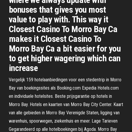
bonuses that gives you most
value to play with. This way it
Closest Casino To Morro Bay Ca
makes it Closest Casino To
Morro Bay Ca a bit easier for you
to get higher wagering which can
increase
Vergelijk 159 hotelaanbiedingen voor een stedentrip in Morro
Bay van boekingssites als Booking.com Expedia Hotels.com
en individuele hotelsites. Beste prijsgarantie op hotels in
Morro Bay. Hotels en kaarten van Morro Bay City Center. Kaart
van alle gebieden in Morro Bay Verenigde Staten, ligging van
warenhuis, spoorwegen, ziekenhuis en meer. Lage Tarieven
Gegarandeerd op alle hotelboekingen bij Agoda. Morro Bay