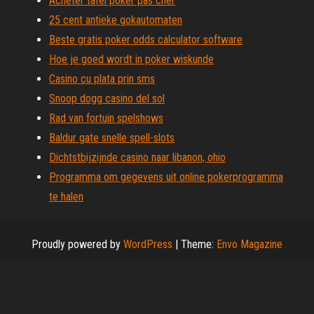
Acheter tafel poker pas cher
25 cent antieke gokautomaten
Beste gratis poker odds calculator software
Hoe je goed wordt in poker wiskunde
Casino cu plata prin sms
Snoop dogg casino del sol
Rad van fortuin spelshows
Baldur gate snelle spell-slots
Dichtstbijzijnde casino naar libanon, ohio
Programma om gegevens uit online pokerprogramma
te halen
Proudly powered by
WordPress
|
Theme:
Envo Magazine