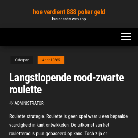
Skip
hoe verdient 888 poker geld
to
kasinosndm.web.app
the
content
Category
Addo10565
Langstlopende rood-zwarte
roulette
By
ADMINISTRATOR
Roulette strategie. Roulette is geen spel waar u een bepaalde
vaardigheid in kunt ontwikkelen. De uitkomst van het
rouletterad is puur gebaseerd op kans. Toch zijn er