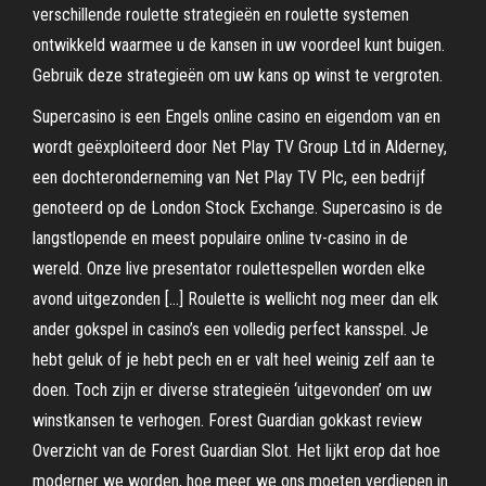
verschillende roulette strategieën en roulette systemen
ontwikkeld waarmee u de kansen in uw voordeel kunt buigen.
Gebruik deze strategieën om uw kans op winst te vergroten.
Supercasino is een Engels online casino en eigendom van en
wordt geëxploiteerd door Net Play TV Group Ltd in Alderney,
een dochteronderneming van Net Play TV Plc, een bedrijf
genoteerd op de London Stock Exchange. Supercasino is de
langstlopende en meest populaire online tv-casino in de
wereld. Onze live presentator roulettespellen worden elke
avond uitgezonden […] Roulette is wellicht nog meer dan elk
ander gokspel in casino’s een volledig perfect kansspel. Je
hebt geluk of je hebt pech en er valt heel weinig zelf aan te
doen. Toch zijn er diverse strategieën ‘uitgevonden’ om uw
winstkansen te verhogen. Forest Guardian gokkast review
Overzicht van de Forest Guardian Slot. Het lijkt erop dat hoe
moderner we worden, hoe meer we ons moeten verdiepen in