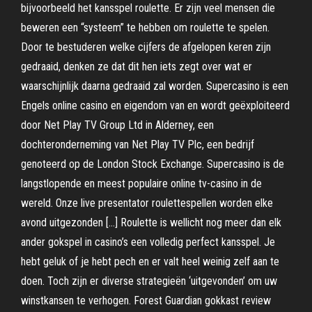
bijvoorbeeld het kansspel roulette. Er zijn veel mensen die
beweren een “systeem” te hebben om roulette te spelen.
Door te bestuderen welke cijfers de afgelopen keren zijn
gedraaid, denken ze dat dit hen iets zegt over wat er
waarschijnlijk daarna gedraaid zal worden. Supercasino is een
Engels online casino en eigendom van en wordt geëxploiteerd
door Net Play TV Group Ltd in Alderney, een
dochteronderneming van Net Play TV Plc, een bedrijf
genoteerd op de London Stock Exchange. Supercasino is de
langstlopende en meest populaire online tv-casino in de
wereld. Onze live presentator roulettespellen worden elke
avond uitgezonden […] Roulette is wellicht nog meer dan elk
ander gokspel in casino’s een volledig perfect kansspel. Je
hebt geluk of je hebt pech en er valt heel weinig zelf aan te
doen. Toch zijn er diverse strategieën ‘uitgevonden’ om uw
winstkansen te verhogen. Forest Guardian gokkast review